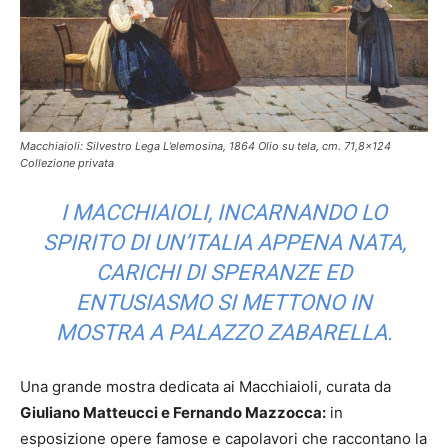
Macchiaioli: Silvestro Lega L’elemosina, 1864 Olio su tela, cm. 71,8x124
Collezione privata
I MACCHIAIOLI, INCARNANDO LO
SPIRITO DI UN’ITALIA APPENA NATA,
CARICHI DI SPERANZE ED
ENTUSIASMO SI METTONO IN
MOSTRA A PALAZZO ZABARELLA.
Una grande mostra dedicata ai Macchiaioli, curata da
Giuliano Matteucci e Fernando Mazzocca:
in
esposizione opere famose e capolavori che raccontano la