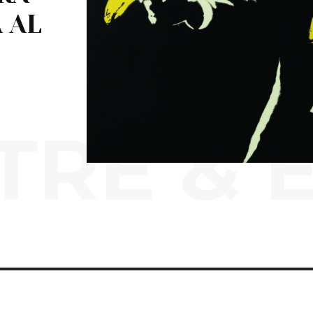
 AL
RE & 