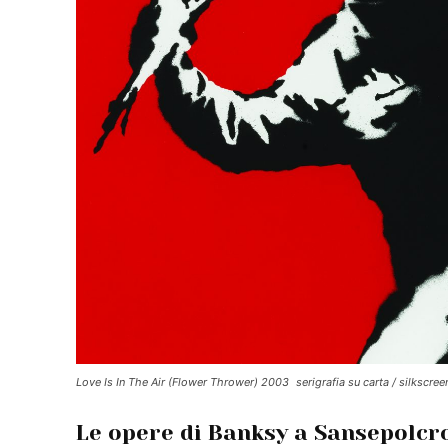
Love Is In The Air (Flower Thrower) 2003 serigrafia su carta / silkscree
Le opere di Banksy a Sansepolcr