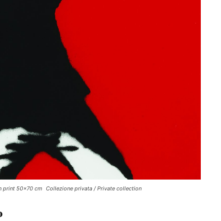
n print 50×70 cm Collezione privata / Private collection
o