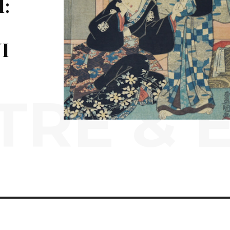
:
I
RE & 