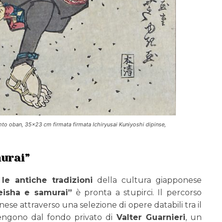
mto oban, 35×23 cm firmata firmata Ichiryusai Kuniyoshi dipinse,
murai”
le antiche tradizioni
della cultura giapponese
eisha e samurai”
è pronta a stupirci. Il percorso
nese attraverso una selezione di opere databili tra il
engono dal fondo privato di
Valter Guarnieri
, un