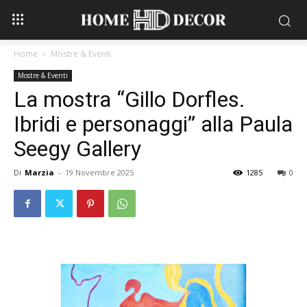
Home
Mostre & Eventi
Mostre & Eventi
La mostra “Gillo Dorfles.
Ibridi e personaggi” alla Paula
Seegy Gallery
Di
Marzia
-
19 Novembre 2025
1285
0