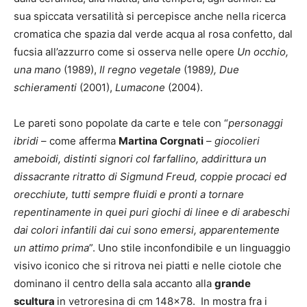
sua spiccata versatilità si percepisce anche nella ricerca
cromatica che spazia dal verde acqua al rosa confetto, dal
fucsia all’azzurro come si osserva nelle opere
Un occhio,
una mano
(1989),
Il regno vegetale
(1989
), Due
schieramenti
(2001),
Lumacone
(2004).
Le pareti sono popolate da carte e tele con “
personaggi
ibridi
– come afferma
Martina Corgnati
–
giocolieri
ameboidi, distinti signori col farfallino, addirittura un
dissacrante ritratto di Sigmund Freud, coppie procaci ed
orecchiute, tutti sempre fluidi e pronti a tornare
repentinamente in quei puri giochi di linee e di arabeschi
dai colori infantili dai cui sono emersi, apparentemente
un attimo prima
”. Uno stile inconfondibile e un linguaggio
visivo iconico che si ritrova nei piatti e nelle ciotole che
dominano il centro della sala accanto alla
grande
scultura
in vetroresina di cm 148×78.
In mostra fra i