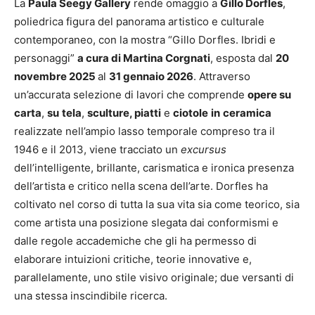
La
Paula Seegy Gallery
rende omaggio a
Gillo Dorfles
,
poliedrica figura del panorama artistico e culturale
contemporaneo, con la mostra “Gillo Dorfles. Ibridi e
personaggi”
a cura di Martina Corgnati
, esposta dal
20
novembre 2025
al
31 gennaio 2026
.
Attraverso
un’accurata selezione di lavori che comprende
opere su
carta
,
su
tela
,
sculture, piatti
e
ciotole
in
ceramica
realizzate nell’ampio lasso temporale compreso tra il
1946 e il 2013, viene tracciato un
excursus
dell’intelligente, brillante, carismatica e ironica presenza
dell’artista e critico nella scena dell’arte. Dorfles ha
coltivato nel corso di tutta la sua vita sia come teorico, sia
come artista una posizione slegata dai conformismi e
dalle regole accademiche che gli ha permesso di
elaborare intuizioni critiche, teorie innovative e,
parallelamente, uno stile visivo originale; due versanti di
una stessa inscindibile ricerca.