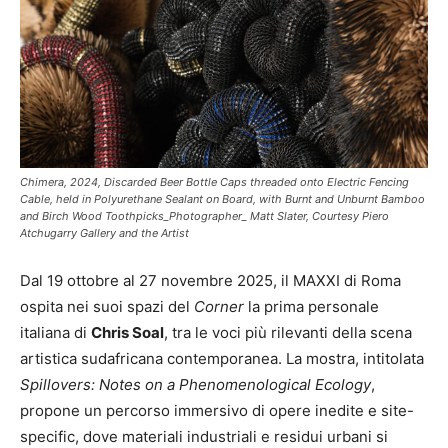
Chimera, 2024, Discarded Beer Bottle Caps threaded onto Electric Fencing
Cable, held in Polyurethane Sealant on Board, with Burnt and Unburnt Bamboo
and Birch Wood Toothpicks_Photographer_ Matt Slater, Courtesy Piero
Atchugarry Gallery and the Artist
Dal 19 ottobre al 27 novembre 2025, il MAXXI di Roma
ospita nei suoi spazi del
Corner
la prima personale
italiana di
Chris Soal
, tra le voci più rilevanti della scena
artistica sudafricana contemporanea. La mostra, intitolata
Spillovers: Notes on a Phenomenological Ecology
,
propone un percorso immersivo di opere inedite e site-
specific, dove materiali industriali e residui urbani si