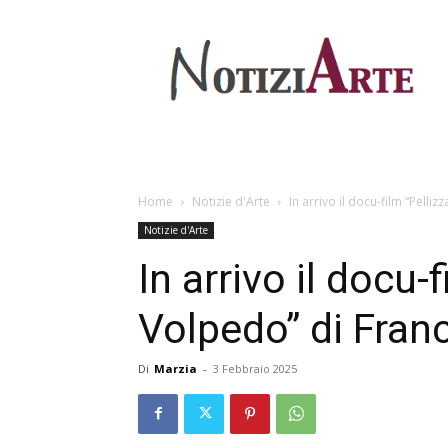
Home
Notizie d'Arte
In arrivo il docu-film “Pelli
Notizie d'Arte
In arrivo il docu-
Volpedo” di Fran
Di
Marzia
-
3 Febbraio 2025