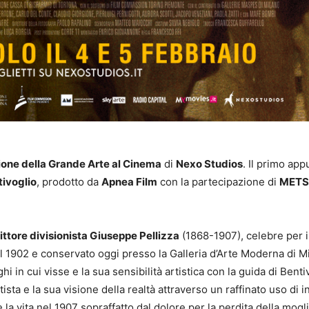
one della Grande Arte al Cinema
di
Nexo Studios
. Il primo ap
tivoglio
, prodotto da
Apnea Film
con la partecipazione di
METS 
ittore divisionista Giuseppe Pellizza
(1868-1907), celebre per 
el 1902 e conservato oggi presso la Galleria d’Arte Moderna di Mi
hi in cui visse e la sua sensibilità artistica con la guida di Ben
ista e la sua visione della realtà attraverso un raffinato uso di i
se la vita nel 1907 sopraffatto dal dolore per la perdita della mo