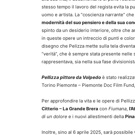
stesso tempo il lavoro del regista evita la 
uomo e artista. La “coscienza narrante” che 
modernità del suo pensiero e della sua con
spinto da un desiderio interiore, oltre che a
in queste opere un intreccio di punti e colo
disegno che Pelizza mette sulla tela diventa 
“verità”, che è sempre stata presente nelle
rappresentava, sia nella sua fase divisionist
Pellizza pittore da Volpedo
è stato realizz
Torino Piemonte – Piemonte Doc Film Fund, c
Per approfondire la vita e le opere di Pellizza
Citterio
– La Grande Brera
con
Fiumana
,
l’A
di un dolore
e i nuovi allestimenti della
Pina
Inoltre, sino al 6 aprile 2025, sarà possibile