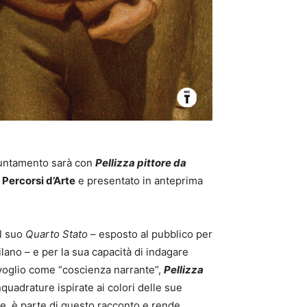
puntamento sarà con
Pellizza pittore da
Percorsi d’Arte
e presentato in anteprima
il suo
Quarto Stato
– esposto al pubblico per
lano – e per la sua capacità di indagare
tivoglio come “coscienza narrante”,
Pellizza
nquadrature ispirate ai colori delle sue
glie, è parte di questo racconto e rende