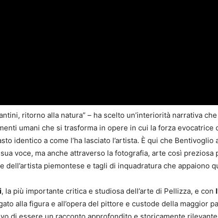
tini, ritorno alla natura” – ha scelto un’interiorità narrativa ch
timenti umani che si trasforma in opere in cui la forza evocatrice d
asto identico a come l’ha lasciato l’artista. È qui che Bentivogli
 sua voce, ma anche attraverso la fotografia, arte così preziosa pe
e dell’artista piemontese e tagli di inquadratura che appaiono qu
i
, la più importante critica e studiosa dell’arte di Pellizza, e con
gato alla figura e all’opera del pittore e custode della maggior 
ttivo di essere un racconto approfondito e storicamente rilevante n