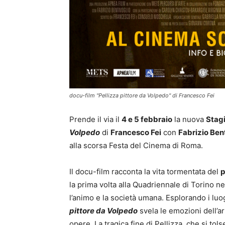
docu-film "Pellizza pittore da Volpedo" di Francesco Fei
Prende il via il
4 e 5 febbraio
la nuova
Stagi
Volpedo
di
Francesco Fei
con
Fabrizio Ben
alla scorsa Festa del Cinema di Roma.
Il docu-film racconta la vita tormentata del
p
la prima volta alla Quadriennale di Torino n
l’animo e la società umana. Esplorando i luog
pittore da Volpedo
svela le emozioni dell’art
opere. La tragica fine di Pellizza, che si tol