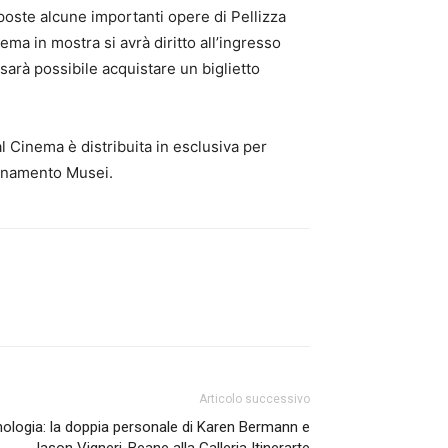
poste alcune importanti opere di Pellizza
nema in mostra si avrà diritto all’ingresso
sarà possibile acquistare un biglietto
l Cinema è distribuita in esclusiva per
bonamento Musei.
Articolo successivo
ologia: la doppia personale di Karen Bermann e
Jason Vigneri-Beane alla Galleria Itinerarte