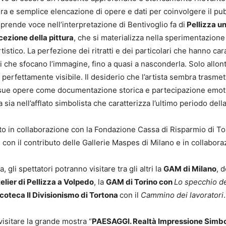
pura e semplice elencazione di opere e dati per coinvolgere il pu
prende voce nell’interpretazione di Bentivoglio fa di
Pellizza u
cezione della pittura
, che si materializza nella sperimentazione 
rtistico. La perfezione dei ritratti e dei particolari che hanno c
ri che sfocano l’immagine, fino a quasi a nasconderla. Solo allon
perfettamente visibile. Il desiderio che l’artista sembra trasmett
 sue opere come documentazione storica e partecipazione emotiv
a sia nell’afflato simbolista che caratterizza l’ultimo periodo del
ato in collaborazione con la Fondazione Cassa di Risparmio di T
on il contributo delle Gallerie Maspes di Milano e in collabora
, gli spettatori potranno visitare tra gli altri la
GAM di Milano
, 
telier di Pellizza a Volpedo
, la
GAM di Torino con
Lo specchio de
coteca Il Divisionismo di Tortona
con il
Cammino dei lavoratori
.
 visitare la grande mostra “
PAESAGGI. Realtà Impressione Simbol