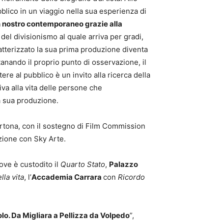
bblico in un viaggio nella sua esperienza di
n nostro contemporaneo grazie alla
del divisionismo al quale arriva per gradi,
aratterizzato la sua prima produzione diventa
tanando il proprio punto di osservazione, il
ere al pubblico è un invito alla ricerca della
a alla vita delle persone che
la sua produzione.
ortona, con il sostegno di Film Commission
zione con Sky Arte.
dove è custodito il
Quarto Stato
,
Palazzo
lla vita
, l’
Accademia Carrara
con
Ricordo
o. Da Migliara a Pellizza da Volpedo
”,