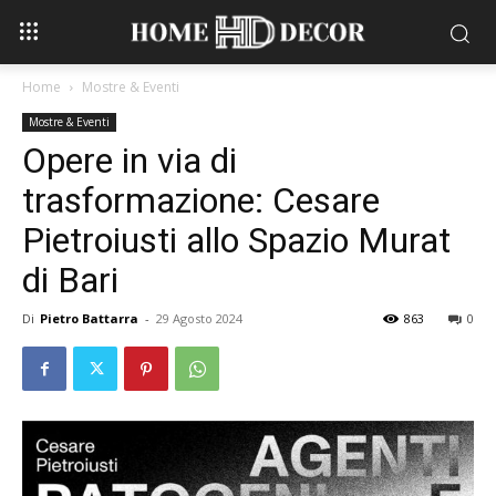
Home
Mostre & Eventi
Mostre & Eventi
Opere in via di
trasformazione: Cesare
Pietroiusti allo Spazio Murat
di Bari
Di
Pietro Battarra
-
29 Agosto 2024
863
0