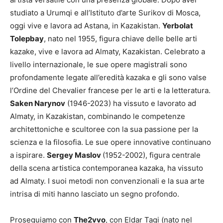
studiato a Urumqi e all’Istituto d’arte Surikov di Mosca,
oggi vive e lavora ad Astana, in Kazakistan.
Yerbolat
Tolepbay
, nato nel 1955, figura chiave delle belle arti
kazake, vive e lavora ad Almaty, Kazakistan. Celebrato a
livello internazionale, le sue opere magistrali sono
profondamente legate all’eredità kazaka e gli sono valse
l’Ordine del Chevalier francese per le arti e la letteratura.
Saken Narynov
(1946-2023) ha vissuto e lavorato ad
Almaty, in Kazakistan, combinando le competenze
architettoniche e scultoree con la sua passione per la
scienza e la filosofia. Le sue opere innovative continuano
a ispirare.
Sergey Maslov
(1952-2002), figura centrale
della scena artistica contemporanea kazaka, ha vissuto
ad Almaty. I suoi metodi non convenzionali e la sua arte
intrisa di miti hanno lasciato un segno profondo.
Proseguiamo con
The2vvo
, con Eldar Tagi (nato nel