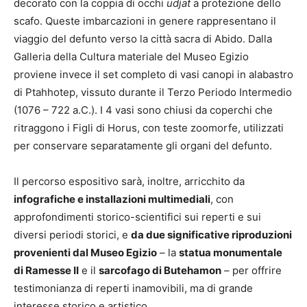
decorato con la coppia di occhi
udjat
a protezione dello
scafo. Queste imbarcazioni in genere rappresentano il
viaggio del defunto verso la città sacra di Abido. Dalla
Galleria della Cultura materiale del Museo Egizio
proviene invece il set completo di vasi canopi in alabastro
di Ptahhotep, vissuto durante il Terzo Periodo Intermedio
(1076 – 722 a.C.). I 4 vasi sono chiusi da coperchi che
ritraggono i Figli di Horus, con teste zoomorfe, utilizzati
per conservare separatamente gli organi del defunto.
Il percorso espositivo sarà, inoltre, arricchito da
infografiche e installazioni multimediali
, con
approfondimenti storico-scientifici sui reperti e sui
diversi periodi storici, e
da due significative
riproduzioni
provenienti dal Museo Egizio
– la
statua monumentale
di Ramesse II
e il
sarcofago
di Butehamon
– per offrire
testimonianza di reperti inamovibili, ma di grande
interesse storico e artistico.