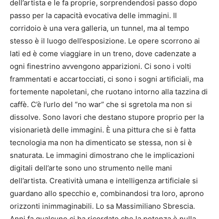
dell’artista e le fa proprie, sorprendendosi passo dopo
passo per la capacità evocativa delle immagini. Il
corridoio è una vera galleria, un tunnel, ma al tempo
stesso è il luogo dell’esposizione. Le opere scorrono ai
lati ed è come viaggiare in un treno, dove cadenzate a
ogni finestrino avvengono apparizioni. Ci sono i volti
frammentati e accartocciati, ci sono i sogni artificiali, ma
fortemente napoletani, che ruotano intorno alla tazzina di
caffè. C’è l’urlo del “no war” che si sgretola ma non si
dissolve. Sono lavori che destano stupore proprio per la
visionarietà delle immagini. È una pittura che si è fatta
tecnologia ma non ha dimenticato se stessa, non si è
snaturata. Le immagini dimostrano che le implicazioni
digitali dell’arte sono uno strumento nelle mani
dell’artista. Creatività umana e intelligenza artificiale si
guardano allo specchio e, combinandosi tra loro, aprono
orizzonti inimmaginabili. Lo sa Massimiliano Sbrescia.
Anni fa qualcuno ci ha ricordato che la potenza è nulla