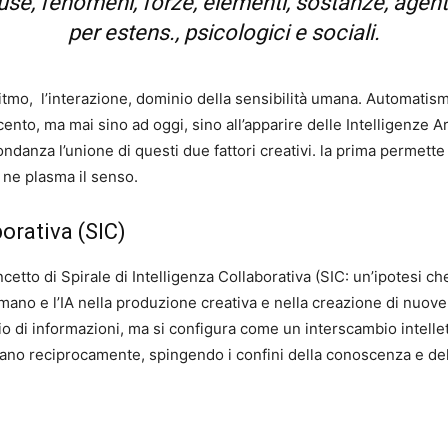
se, fenomeni, forze, elementi, sostanze, agenti na
per estens., psicologici e sociali.
itmo,
l’interazione, dominio della sensibilità umana. Automatism
ento, ma mai sino ad oggi, sino all’apparire delle Intelligenze Arti
danza l’unione di questi due fattori creativi. la prima permette 
 ne plasma il senso.
borativa (SIC)
ncetto di Spirale di Intelligenza Collaborativa (SIC: un’ipotesi ch
umano e l’IA nella produzione creativa e nella creazione di nuo
o di informazioni, ma si configura come un interscambio intell
vano reciprocamente, spingendo i confini della conoscenza e del