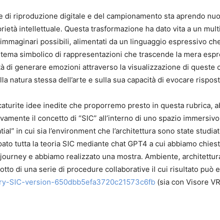
e di riproduzione digitale e del campionamento sta aprendo nuove
oprietà intellettuale. Questa trasformazione ha dato vita a un mul
gli immaginari possibili, alimentati da un linguaggio espressivo ch
sistema simbolico di rappresentazioni che trascende la mera esp
ità di generare emozioni attraverso la visualizzazione di queste 
lla natura stessa dell’arte e sulla sua capacità di evocare rispo
scaturite idee inedite che proporremo presto in questa rubrica,
vamente il concetto di “SIC” all’interno di uno spazio immersivo
ial” in cui sia l’environment che l’architettura sono state studi
ppato tutta la teoria SIC mediante chat GPT4 a cui abbiamo chie
idjourney e abbiamo realizzato una mostra. Ambiente, architettura
to di una serie di procedure collaborative il cui risultato può 
lery-SIC-version-650dbb5efa3720c21573c6fb
(sia con Visore V