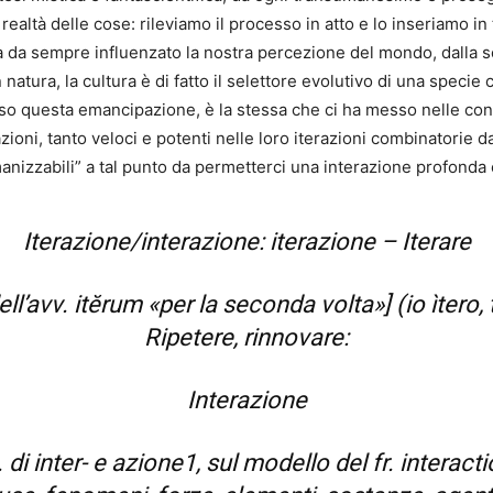
a realtà delle cose: rileviamo il processo in atto e lo inseriamo in
a da sempre influenzato la nostra percezione del mondo, dalla s
natura, la cultura è di fatto il selettore evolutivo di una specie 
so questa emancipazione, è la stessa che ci ha messo nelle cond
zioni, tanto veloci e potenti nelle loro iterazioni combinatorie 
manizzabili” a tal punto da permetterci una interazione profonda 
Iterazione/interazione: iterazione – Iterare
 dell’avv. itĕrum «per la seconda volta»] (io ìtero, t
Ripetere, rinnovare:
Interazione
 di inter- e azione1, sul modello del fr. interact