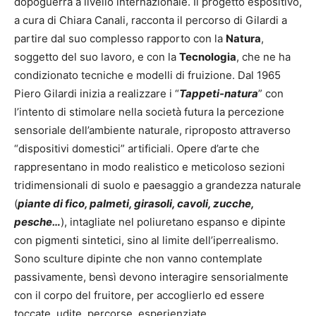
dopoguerra a livello internazionale. Il progetto espositivo,
a cura di Chiara Canali, racconta il percorso di Gilardi a
partire dal suo complesso rapporto con la
Natura
,
soggetto del suo lavoro, e con la
Tecnologia
, che ne ha
condizionato tecniche e modelli di fruizione. Dal 1965
Piero Gilardi inizia a realizzare i “
Tappeti-natura
” con
l’intento di stimolare nella società futura la percezione
sensoriale dell’ambiente naturale, riproposto attraverso
“dispositivi domestici” artificiali. Opere d’arte che
rappresentano in modo realistico e meticoloso sezioni
tridimensionali di suolo e paesaggio a grandezza naturale
(
piante di fico, palmeti, girasoli, cavoli, zucche,
pesche…
), intagliate nel poliuretano espanso e dipinte
con pigmenti sintetici, sino al limite dell’iperrealismo.
Sono sculture dipinte che non vanno contemplate
passivamente, bensì devono interagire sensorialmente
con il corpo del fruitore, per accoglierlo ed essere
toccate, udite, percorse, esperienziate.