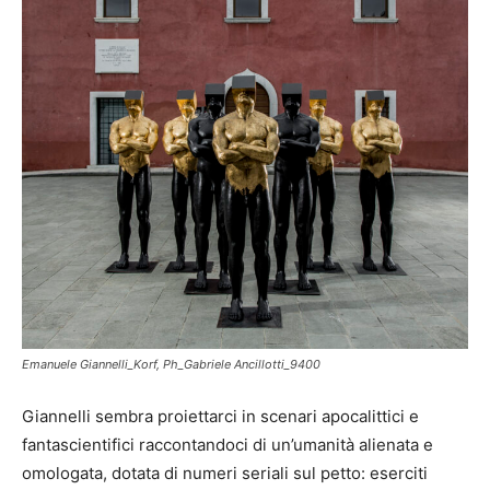
Emanuele Giannelli_Korf, Ph_Gabriele Ancillotti_9400
Giannelli sembra proiettarci in scenari apocalittici e
fantascientifici raccontandoci di un’umanità alienata e
omologata, dotata di numeri seriali sul petto: eserciti