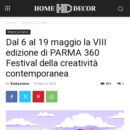
Home
Mostre & Eventi
Mostre & Eventi
Dal 6 al 19 maggio la VIII
edizione di PARMA 360
Festival della creatività
contemporanea
Di
Redazione
-
19 Marzo 2024
804
0