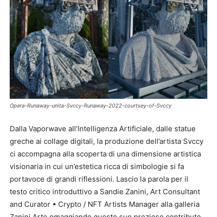
Opera-Runaway-unita-Svccy-Runaway-2022-courtsey-of-Svccy
Dalla Vaporwave all’Intelligenza Artificiale, dalle statue
greche ai collage digitali, la produzione dell’artista Svccy
ci accompagna alla scoperta di una dimensione artistica
visionaria in cui un’estetica ricca di simbologie si fa
portavoce di grandi riflessioni. Lascio la parola per il
testo critico introduttivo a Sandie Zanini, Art Consultant
and Curator • Crypto / NFT Artists Manager alla galleria
Zanini Arte omaggiando questo suo prezioso contributo