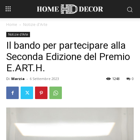
Home
Notizie d'Arte
Notizie d'Arte
Il bando per partecipare alla
Seconda Edizione del Premio
E.ART.H.
Di
Marzia
-
6 Settembre 2023
1248
0