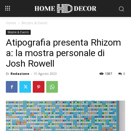
Home
Mostre & Eventi
Mostre & Eventi
Atipografia presenta Rhizom
a: la mostra personale di
Josh Rowell
Di
Redazione
-
31 Agosto 2023
1387
0