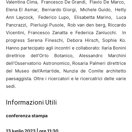
Valentina Cima,
Francesco De Grandi,
Flavio De Marco,
Elena El Asmar,
Bernardo Giorgi,
Michele Guido,
Hetty
Ann Laycock,
Federico Lupo,
Elisabetta Marino,
Luca
Pancrazzi,
Pierluigi Pusole,
Rob van den berg, Riccardo
Vicentini, Francesco Zanatta e Federica Zanlucchi. In
progress Serena Fineschi, Debora Hirsch, Sophie Ko.
Hanno partecipato agli incontri e collaborato: Ilaria Bonini
direttrice dell’Orto Botanico, Alessandro Marchini
dell’Osservatorio Astronomico, Rosaria Palmeri direttrice
del Museo dell’Antartide, Nunzia de Comite architetto
paesaggista. Oltre i ricercatori e le ricercatrici delle varie
sedi.
Informazioni Utili
conferenza stampa
13 luglio 2023 | ore 11:30