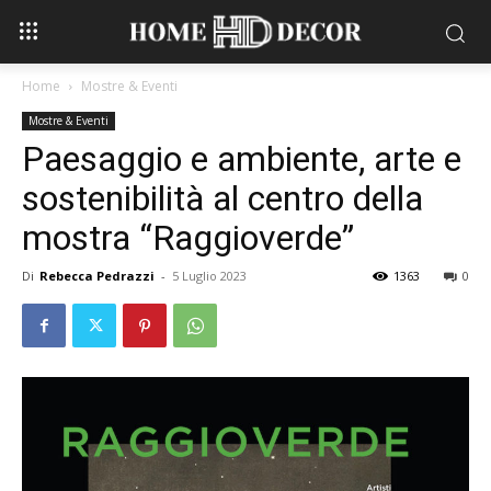
Home
Mostre & Eventi
Mostre & Eventi
Paesaggio e ambiente, arte e
sostenibilità al centro della
mostra “Raggioverde”
Di
Rebecca Pedrazzi
-
5 Luglio 2023
1363
0