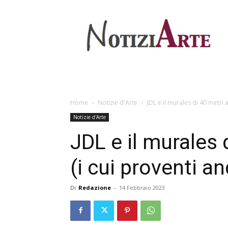
Home
Notizie d'Arte
JDL e il murales di 40 metri
Notizie d'Arte
JDL e il murales
(i cui proventi a
Di
Redazione
-
14 Febbraio 2023