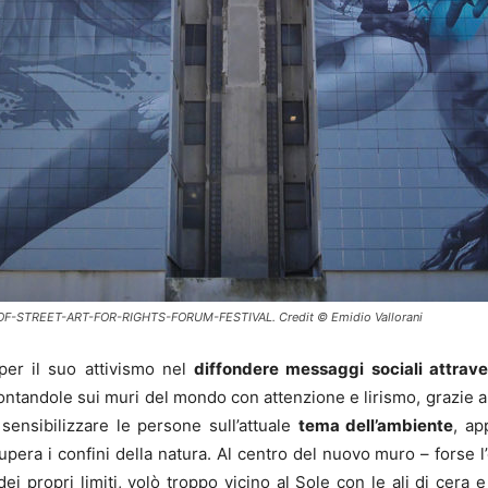
-STREET-ART-FOR-RIGHTS-FORUM-FESTIVAL. Credit © Emidio Vallorani
 per il suo attivismo nel
diffondere messaggi sociali attraver
tandole sui muri del mondo con attenzione e lirismo, grazie al
sensibilizzare le persone sull’attuale
tema dell’ambiente
, ap
pera i confini della natura. Al centro del nuovo muro – forse l’o
dei propri limiti, volò troppo vicino al Sole con le ali di cera