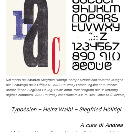
Nel modo dei caratteri Siegfried Höllrigl, composizione con caratteri in legno
per il catalogo della Offizin S., 1993 Courtesy Forschungsinstitut Brenner-
Archiv, fondo Siegfried Höllrigl Heinz Waibl, font program per un lettering
digitale completo, 1965 Courtesy collezione m.a.x. museo, Chiasso (Svizzera)
Typoèsien – Heinz Waibl – Siegfried Höllrigl
A cura di Andrea