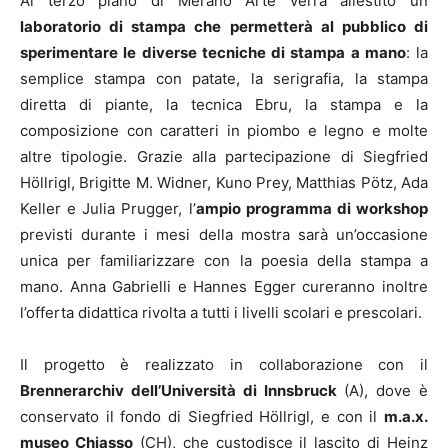
Al terzo piano di Merano Arte verrà allestito un
laboratorio di stampa che permetterà al pubblico di
sperimentare le diverse tecniche di stampa a mano
: la
semplice stampa con patate, la serigrafia, la stampa
diretta di piante, la tecnica Ebru, la stampa e la
composizione con caratteri in piombo e legno e molte
altre tipologie. Grazie alla partecipazione di Siegfried
Höllrigl, Brigitte M. Widner, Kuno Prey, Matthias Pötz, Ada
Keller e Julia Prugger, l’
ampio programma di workshop
previsti durante i mesi della mostra sarà un’occasione
unica per familiarizzare con la poesia della stampa a
mano. Anna Gabrielli e Hannes Egger cureranno inoltre
l’offerta didattica rivolta a tutti i livelli scolari e prescolari.
Il progetto è realizzato in collaborazione con il
Brennerarchiv dell’Università di Innsbruck
(A), dove è
conservato il fondo di Siegfried Höllrigl, e con il
m.a.x.
museo Chiasso
(CH), che custodisce il lascito di Heinz