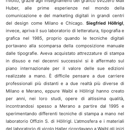
rivolto, grazie agli insegnamenti del grafico svizzero Max
Huber, alle prime esperienze nel mondo della
comunicazione e del marketing digitali in grandi centri
del design come Milano e Chicago.
Siegfried Höllrigl
,
invece, apriva il suo laboratorio di letteratura, tipografia e
grafica nel 1985, proprio quando le tecniche digitali
portavano alla scomparsa della composizione manuale
dalle tipografie. Aveva acquistato attrezzature di stampa
in disuso e nei decenni successivi si è affermato sul
piano internazionale per il valore delle sue edizioni
realizzate a mano. È difficile pensare a due carriere
professionali più distanti e a due realtà più diverse di
Milano e Merano, eppure Waibl e Höllrigl hanno creato
per anni, nei loro studi, opere di altissima qualità,
incontrandosi spesso a Merano a partire dal 1995 e
sperimentando differenti tecniche di stampa a mano nel
laboratorio Offizin S. di Höllrigl. L’atmosfera e i materiali
del laboratorio di vicolo Haller ricordavano a Waibl gli inizi