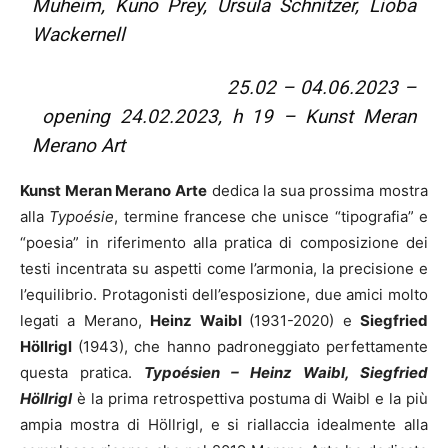
Muheim, Kuno Prey, Ursula Schnitzer, Lioba
Wackernell
25.02 – 04.06.2023 –
opening 24.02.2023, h 19 – Kunst Meran
Merano Art
Kunst Meran Merano Arte
dedica la sua prossima mostra
alla
Typoésie
, termine francese che unisce “tipografia” e
“poesia” in riferimento alla pratica di composizione dei
testi incentrata su aspetti come l’armonia, la precisione e
l’equilibrio. Protagonisti dell’esposizione, due amici molto
legati a Merano,
Heinz Waibl
(1931-2020) e
Siegfried
Höllrigl
(1943), che hanno padroneggiato perfettamente
questa pratica.
Typoésien – Heinz Waibl, Siegfried
Höllrigl
è la prima retrospettiva postuma di Waibl e la più
ampia mostra di Höllrigl, e si riallaccia idealmente alla