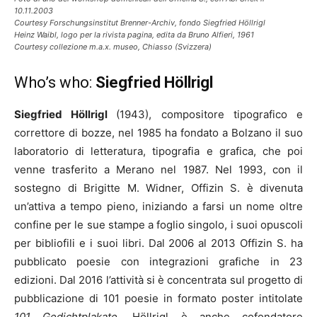
10.11.2003
Courtesy Forschungsinstitut Brenner-Archiv, fondo Siegfried Höllrigl
Heinz Waibl, logo per la rivista pagina, edita da Bruno Alfieri, 1961
Courtesy collezione m.a.x. museo, Chiasso (Svizzera)
Who’s who:
Siegfried Höllrigl
Siegfried Höllrigl
(1943), compositore tipografico e
correttore di bozze, nel 1985 ha fondato a Bolzano il suo
laboratorio di letteratura, tipografia e grafica, che poi
venne trasferito a Merano nel 1987. Nel 1993, con il
sostegno di Brigitte M. Widner, Offizin S. è divenuta
un’attiva a tempo pieno, iniziando a farsi un nome oltre
confine per le sue stampe a foglio singolo, i suoi opuscoli
per bibliofili e i suoi libri. Dal 2006 al 2013 Offizin S. ha
pubblicato poesie con integrazioni grafiche in 23
edizioni. Dal 2016 l’attività si è concentrata sul progetto di
pubblicazione di 101 poesie in formato poster intitolate
101 Gedichtplakate
.
Höllrigl è anche cofondatore