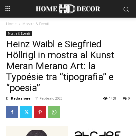
Home
Mostre & Eventi
Mostre & Eventi
Heinz Waibl e Siegfried
Höllrigl in mostra al Kunst
Meran Merano Art: la
Typoésie tra “tipografia” e
“poesia”
Di
Redazione
-
11 Febbraio 2023
1459
0