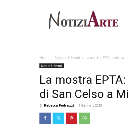
Home
Mostre & Eventi
La mostra EPTA: sette artis
Mostre & Eventi
La mostra EPTA: s
di San Celso a M
Di
Rebecca Pedrazzi
-
9 Gennaio 2023