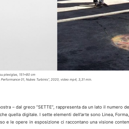
i su plexiglas, 151×80 cm
ht Performance 01, Nubes Turbinis”, 2020, video mp4, 3,31 min.
mostra – dal greco “SETTE”, rappresenta da un lato il numero degli
anche quella digitale. I sette elementi dell’arte sono Linea, For
uso e le opere in esposizione ci raccontano una visione cont