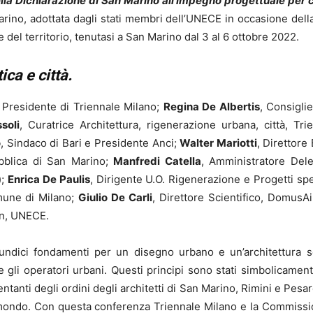
della Dichiarazione di San Marino all’impegno progettuale per ci
Marino, adottata dagli stati membri dell’UNECE in occasione del
ne del territorio, tenutasi a San Marino dal 3 al 6 ottobre 2022.
ica e città.
, Presidente di Triennale Milano;
Regina De Albertis
, Consigli
soli
, Curatrice Architettura, rigenerazione urbana, città, Tr
o
, Sindaco di Bari e Presidente Anci;
Walter Mariotti
, Direttore
ubblica di San Marino;
Manfredi Catella
, Amministratore De
);
Enrica De Paulis
, Dirigente U.O. Rigenerazione e Progetti sp
mune di Milano;
Giulio De Carli
, Direttore Scientifico, DomusA
on, UNECE.
undici fondamenti per un disegno urbano e un’architettura so
 e gli operatori urbani. Questi principi sono stati simbolicamen
tanti degli ordini degli architetti di San Marino, Rimini e Pesa
o il mondo. Con questa conferenza Triennale Milano e la Commis