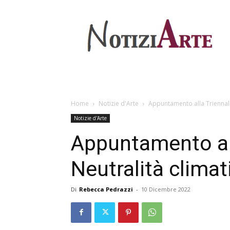
Home
Notizie d'Arte
Appuntamento alla Triennale 
Notizie d'Arte
Appuntamento all
Neutralità climat
Di
Rebecca Pedrazzi
-
10 Dicembre 2022