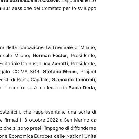
ttà sostenibili e inclusive
. L’appuntamento
la 83ª sessione del Comitato per lo sviluppo
era della Fondazione La Triennale di Milano,
iennale Milano;
Norman Foster
, Presidente,
 Editoriale Domus;
Luca Zanotti
, Presidente,
legato COIMA SGR;
Stefano Minini
, Project
eciali di Roma Capitale;
Giancarlo Tancredi
,
ir. L’incontro sarà moderato da
Paola Deda
,
stenibili, che rappresentano una sorta di
te firmati il 3 ottobre 2022 a San Marino da
ro che si sono presi l’impegno di diffonderne
sione Economica Europea delle Nazioni Unite