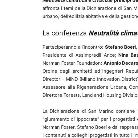
Neutralità climatica e città. Dai principi 
affronta i temi della Dichiarazione di San 
urbano, dell’edilizia abitativa e della gestio
La conferenza
Neutralità climat
Parteciperanno all’incontro:
Stefano Boeri
Presidente di Assimpredil Ance;
Nina Bas
Norman Foster Foundation;
Antonio Decar
Ordine degli architetti ed ingegneri Rep
Director – MIND (Milano Innovation District
Assessore alla Rigenerazione Urbana, Co
Direttore Forests, Land and Housing Divisi
La Dichiarazione di San Marino contiene 
“giuramento di Ippocrate” per i progettisti
Norman Foster, Stefano Boeri e dai rappresen
i contenuti a colleghi progettisti in tutt