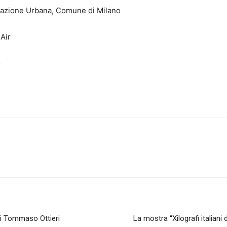
erazione Urbana, Comune di Milano
sAir
o
di Tommaso Ottieri
La mostra “Xilografi italiani