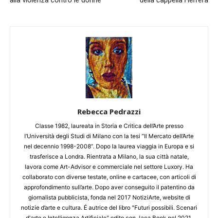
Rebecca Pedrazzi
Classe 1982, laureata in Storia e Critica dell’Arte presso
l’Università degli Studi di Milano con la tesi “Il Mercato dell’Arte
nel decennio 1998-2008”. Dopo la laurea viaggia in Europa e si
trasferisce a Londra. Rientrata a Milano, la sua città natale,
lavora come Art-Advisor e commerciale nel settore Luxory. Ha
collaborato con diverse testate, online e cartacee, con articoli di
approfondimento sull’arte. Dopo aver conseguito il patentino da
giornalista pubblicista, fonda nel 2017 NotiziArte, website di
notizie d’arte e cultura. É autrice del libro "Futuri possibili. Scenari
d'arte e Intelligenza Artificiale" edito con Jaca Book nel 2021.