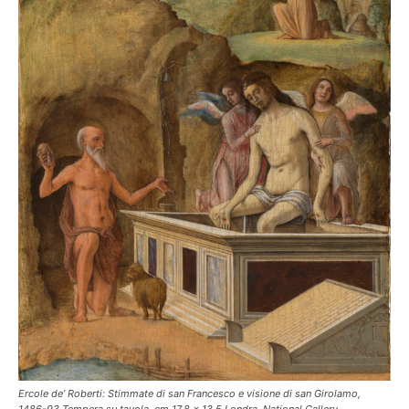
Ercole de’ Roberti: Stimmate di san Francesco e visione di san Girolamo,
1486-93 Tempera su tavola, cm 17,8 x 13,5 Londra, National Gallery