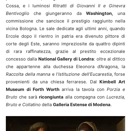
Cossa, e i luminosi
Ritratti di Giovanni II e Ginevra
Bentivoglio
che giungeranno da
Washington,
una
commissione che sancisce il prestigio raggiunto nella
vicina Bologna. Le sale dedicate agli ultimi anni, quando
Ercole dopo il rientro in patria era divenuto pittore di
corte degli Este, saranno impreziosite da quattro dipinti
di rara raffinatezza, grazie al prestito eccezionale
concesso dalla
National Gallery di Londra
: oltre al dittico
che appartenne alla duchessa Eleonora d’Aragona, la
Raccolta della manna
e l’
Istituzione dell’Eucarestia
, forse
provenienti da una chiesa ferrarese. Dal
Kimbell Art
Museum di Forth Worth
arriva la tavola con
Porzia e
Bruto
che sarà
ricongiunta
alla compagna con
Lucrezia,
Bruto e Collatino
della
Galleria Estense di Modena
.