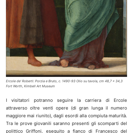
Ercole de’ Roberti: Porzia e Bruto, c. 1490-93 Olio su tavola, cm 48,7 x 34,3
Fort Worth, Kimbell Art Museum
I visitatori potranno seguire la carriera di Ercole
attraverso oltre venti opere (di gran lunga il numero
maggiore mai riunito), dagli esordi alla compiuta maturità.
Tra le prove giovanili saranno presenti gli scomparti del
polittico Griffoni, eseguito a fianco di Francesco del