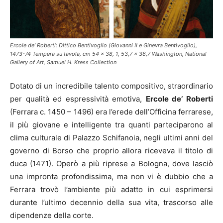
Ercole de’ Roberti: Dittico Bentivoglio (Giovanni II e Ginevra Bentivoglio),
1473-74 Tempera su tavola, cm 54 x 38, 1, 53,7 x 38,7 Washington, National
Gallery of Art, Samuel H. Kress Collection
Dotato di un incredibile talento compositivo, straordinario
per qualità ed espressività emotiva,
Ercole de’ Roberti
(Ferrara c. 1450 – 1496) era l’erede dell’Officina ferrarese,
il più giovane e intelligente tra quanti parteciparono al
clima culturale di Palazzo Schifanoia, negli ultimi anni del
governo di Borso che proprio allora riceveva il titolo di
duca (1471). Operò a più riprese a Bologna, dove lasciò
una impronta profondissima, ma non vi è dubbio che a
Ferrara trovò l’ambiente più adatto in cui esprimersi
durante l’ultimo decennio della sua vita, trascorso alle
dipendenze della corte.