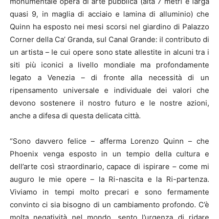
monumentale opera di arte pubblica (alta 7 metri e larga
quasi 9, in maglia di acciaio e lamina di alluminio) che
Quinn ha esposto nei mesi scorsi nel giardino di Palazzo
Corner della Ca’ Granda, sul Canal Grande: il contributo di
un artista – le cui opere sono state allestite in alcuni tra i
siti più iconici a livello mondiale ma profondamente
legato a Venezia – di fronte alla necessità di un
ripensamento universale e individuale dei valori che
devono sostenere il nostro futuro e le nostre azioni,
anche a difesa di questa delicata città.
“Sono davvero felice – afferma Lorenzo Quinn – che
Phoenix venga esposto in un tempio della cultura e
dell’arte così straordinario, capace di ispirare – come mi
auguro le mie opere – la Ri-nascita e la Ri-partenza.
Viviamo in tempi molto precari e sono fermamente
convinto ci sia bisogno di un cambiamento profondo. C’è
molta negatività nel mondo, sento l’urgenza di ridare