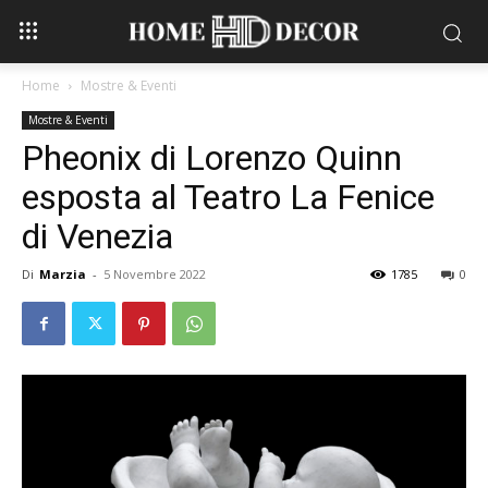
Home
Mostre & Eventi
Mostre & Eventi
Pheonix di Lorenzo Quinn
esposta al Teatro La Fenice
di Venezia
Di
Marzia
-
5 Novembre 2022
1785
0