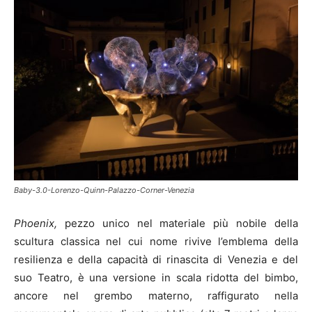
Baby-3.0-Lorenzo-Quinn-Palazzo-Corner-Venezia
Phoenix,
pezzo unico nel materiale più nobile della
scultura classica nel cui nome rivive l’emblema della
resilienza e della capacità di rinascita di Venezia e del
suo Teatro, è una versione in scala ridotta del bimbo,
ancore nel grembo materno, raffigurato nella