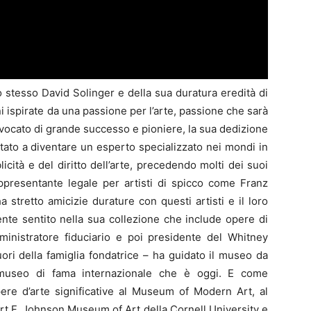
o stesso David Solinger e della sua duratura eredità di
ni ispirate da una passione per l’arte, passione che sarà
di avvocato di grande successo e pioniere, la sua dedizione
ato a diventare un esperto specializzato nei mondi in
licità e del diritto dell’arte, precedendo molti dei suoi
appresentante legale per artisti di spicco come Franz
stretto amicizie durature con questi artisti e il loro
nte sentito nella sua collezione che include opere di
ministratore fiduciario e poi presidente del Whitney
ori della famiglia fondatrice – ha guidato il museo da
il museo di fama internazionale che è oggi. E come
re d’arte significative al Museum of Modern Art, al
 F. Johnson Museum of Art della Cornell University e