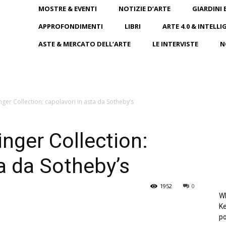
MOSTRE & EVENTI
NOTIZIE D’ARTE
GIARDINI 
APPROFONDIMENTI
LIBRI
ARTE 4.0 & INTELLI
ASTE & MERCATO DELL’ARTE
LE INTERVISTE
N
nger Collection: capolavori in asta da Sotheby’s
inger Collection:
ta da Sotheby’s
1952
0
Wh
Ke
po