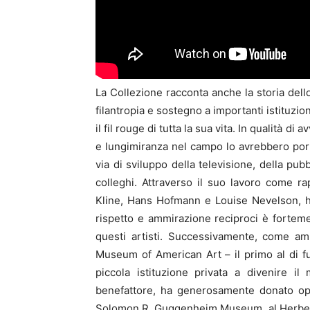
La Collezione racconta anche la storia dell
filantropia e sostegno a importanti istituzio
il fil rouge di tutta la sua vita. In qualità 
e lungimiranza nel campo lo avrebbero port
via di sviluppo della televisione, della pubb
colleghi. Attraverso il suo lavoro come r
Kline, Hans Hofmann e Louise Nevelson, ha 
rispetto e ammirazione reciproci è forteme
questi artisti. Successivamente, come am
Museum of American Art – il primo al di fu
piccola istituzione privata a divenire 
benefattore, ha generosamente donato ope
Solomon R. Guggenheim Museum, al Herbert