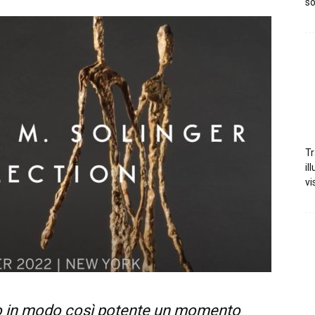
so
Tr
il
vi
no in modo così potente un momento