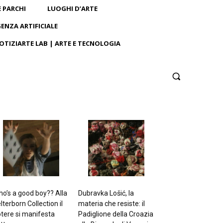
E PARCHI
LUOGHI D’ARTE
GENZA ARTIFICIALE
OTIZIARTE LAB | ARTE E TECNOLOGIA
o’s a good boy?? Alla
Dubravka Lošić, la
lterborn Collection il
materia che resiste: il
tere si manifesta
Padiglione della Croazia