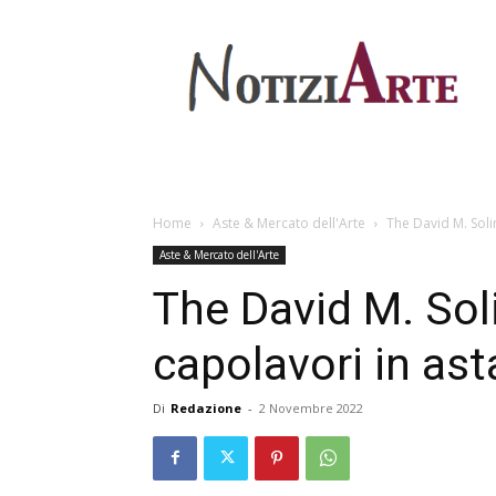
Home
Aste & Mercato dell'Arte
The David M. Soli
Aste & Mercato dell'Arte
The David M. Sol
capolavori in as
Di
Redazione
-
2 Novembre 2022