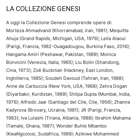
LA COLLEZIONE GENESI
A oggi la Collezione Genesi comprende opere di:
Morteza Ahmadvand (Khorramabad, Iran, 1981); Mequitta
Ahuja (Grand Rapids, Michigan, USA, 1976); Leila Alaoui
(Parigi, Francia, 1982-Ouagadougou, Burkina Faso, 2016);
Hangama Amiri (Peshawar, Pakistan, 1989); Monica
Bonvicini (Venezia, Italia, 1965); Liu Bolin (Shandong,
Cina, 1973); Zoë Buckman (Hackney, East London,
Inghilterra, 1985); Soudeh Davoud (Tehran, Iran, 1988);
Anne de Carbuccia (New York, USA, 1968); Zehra Dogan
(Diyarbakır, Kurdistan, 1989); Shilpa Gupta (Mumbai, India,
1976); Alfredo Jaar (Santiago del Cile, Cile, 1956); Zhanna
Kadyrova (Brovary, Ucraina, 1981); JR (Parigi, Francia,
1983); Iva Lulashi (Tirana, Albania, 1988); Ibrahim Mahama
(Tamale, Ghana, 1987); Wonder Buhle Mbambo
(KwaNgcolosi, Sudafrica, 1989); Azikiwe Mohammed