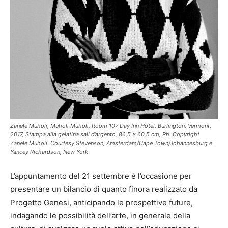
Zanele Muholi, Muholi Muholi, Room 107 Day Inn Hotel, Burlington, Vermont,
2017, Stampa alla gelatina sali d’argento, 86,5 x 60,5 cm, Ph. Copyright
Zanele Muholi. Courtesy Stevenson, Amsterdam/Cape Town/Johannesburg e
Yancey Richardson, New York
L’appuntamento del 21 settembre è l’occasione per
presentare un bilancio di quanto finora realizzato da
Progetto Genesi, anticipando le prospettive future,
indagando le possibilità dell’arte, in generale della