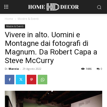
Home
Mostre & Eventi
Mostre & Eventi
Vivere in alto. Uomini e
Montagne dai fotografi di
Magnum. Da Robert Capa a
Steve McCurry
Di
Marzia
-
29 Agosto 2022
1446
0