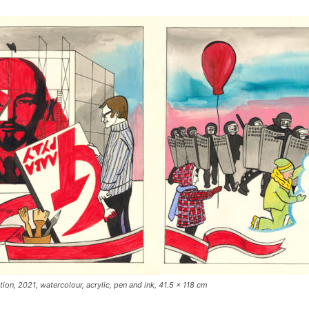
n, 2021, watercolour, acrylic, pen and ink, 41.5 x 118 cm