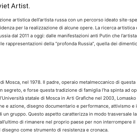
et Artist.
zione artistica dell’artista russa con un percorso ideato site-spe
denza per la realizzazione di alcune opere. La ricerca artistic
ussia dal 2011 a oggi: dalle manifestazioni anti Putin che l’artist
le rappresentazioni della “profonda Russia”, quella dei dimenti
di Mosca, nel 1978. Il padre, operaio metalmeccanico di questa 
 in segreto, e forse questa tradizione di famiglia l’ha spinta a
’Università statale di Mosca in Arti Grafiche nel 2003, Lomask
ne e azione, disegno documentario e performance, attivismo e
 di un gruppo. Questo aspetto caratterizza in modo trasversale l
ll’ultimo di rimanere nel proprio paese per non interrompere il pr
il disegno come strumento di resistenza e cronaca.