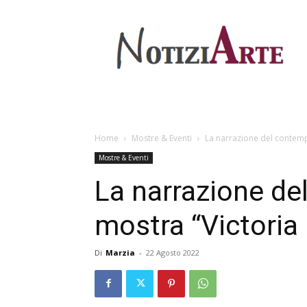
Home
Mostre & Eventi
La narrazione del contempo
Mostre & Eventi
La narrazione del
mostra “Victoria
Di
Marzia
-
22 Agosto 2022