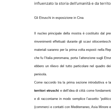
influenzato la storia dell’umanità e da territor
Gli Etruschi in esposizione in Cina
Il nucleo principale della mostra è costituito dal pr
rinvenimenti effettuati durante gli scavi ottocentesch
materiali saranno per la prima volta esposti nella Re
che fu l’Italia preromana, porta l’attenzione sugli Etru
ebbero un rilievo del tutto particolare nel quadro de
penisola.
Come raccordo tra la prima sezione introduttiva e l
territori etruschi
e dell’idea di città come fondamenta
e di raccontarne in modo semplice l’assetto “politico
(commerci e contatti con Mediterraneo, Asia Minore e