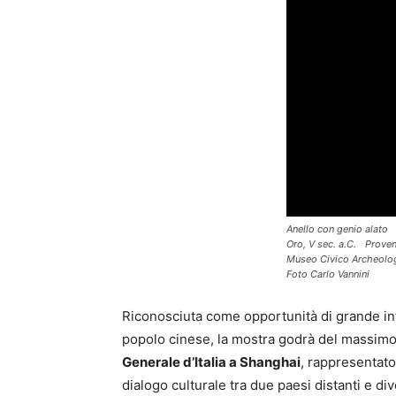
Anello con genio alato
Oro, V sec. a.C. Proven
Museo Civico Archeolo
Foto Carlo Vannini
Riconosciuta come opportunità di grande int
popolo cinese, la mostra godrà del massimo
Generale d’Italia a Shanghai
, rappresentato 
dialogo culturale tra due paesi distanti e d