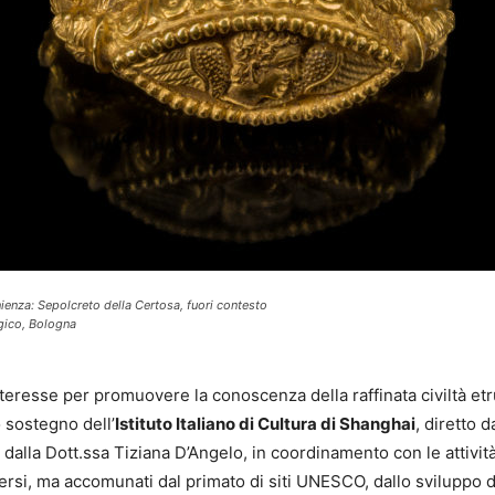
ienza: Sepolcreto della Certosa, fuori contesto
gico, Bologna
eresse per promuovere la conoscenza della raffinata civiltà etru
 sostegno dell’
Istituto Italiano di Cultura di Shanghai
, diretto 
dalla Dott.ssa Tiziana D’Angelo, in coordinamento con le attività 
iversi, ma accomunati dal primato di siti UNESCO, dallo sviluppo 