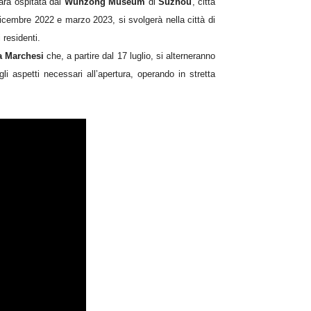
arà ospitata dal
Wuhzong Museum
di
Suzhou
, città
dicembre 2022 e marzo 2023, si svolgerà nella città di
 residenti.
a Marchesi
che, a partire dal 17 luglio, si alterneranno
gli aspetti necessari all’apertura, operando in stretta