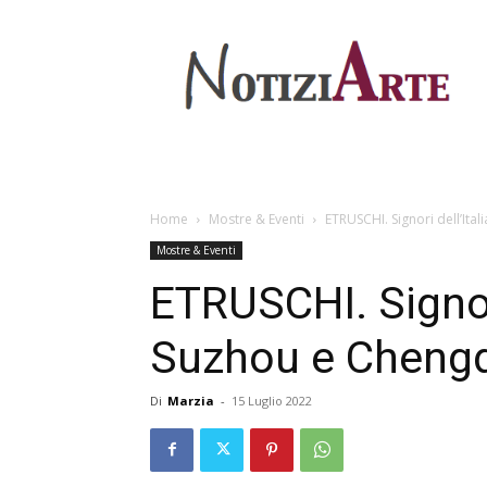
Home
Mostre & Eventi
ETRUSCHI. Signori dell’Ital
Mostre & Eventi
ETRUSCHI. Signori 
Suzhou e Cheng
Di
Marzia
-
15 Luglio 2022