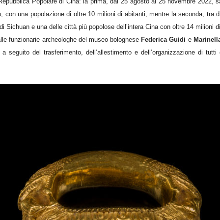
Repubblica Popolare di Cina: la prima, dal 25 agosto al 25 novembre 2022, s
u, con una popolazione di oltre 10 milioni di abitanti, mentre la seconda, tra 
i Sichuan e una delle città più popolose dell’intera Cina con oltre 14 milioni di
o alle funzionarie archeologhe del museo bolognese
Federica Guidi
e
Marinell
 a seguito del trasferimento, dell’allestimento e dell’organizzazione di tutti 