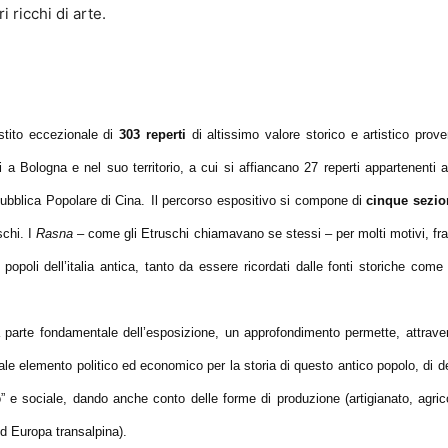
i ricchi di arte.
estito eccezionale di
303 reperti
di altissimo valore storico e artistico prove
i a Bologna e nel suo territorio, a cui si affiancano 27 reperti appartenenti 
pubblica Popolare di Cina.
Il percorso espositivo si compone di
cinque sezio
schi. I
Rasna
– come gli Etruschi chiamavano se stessi – per molti motivi, fr
i popoli dell’italia antica, tanto da essere ricordati dalle fonti storiche co
a parte fondamentale dell’esposizione, un approfondimento permette, attrave
le elemento politico ed economico per la storia di questo antico popolo, di def
” e sociale, dando anche conto delle forme di produzione (artigianato, agric
d Europa transalpina).