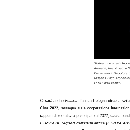
Statua funeraria di leon
Arenaria, fine VI sec. a.C
Provenienza: Sepolcreto
Museo Civico Archeolo
Foto Carlo Vannini
Ci sarà anche
Felsina
, l’antica Bologna etrusca svilup
Cina 2022
, rassegna sulla cooperazione internaziona
rapporti diplomatici e posticipato al 2022, causa pan
ETRUSCHI. Signori dell’Italia antica
(ETRUSCANS. 