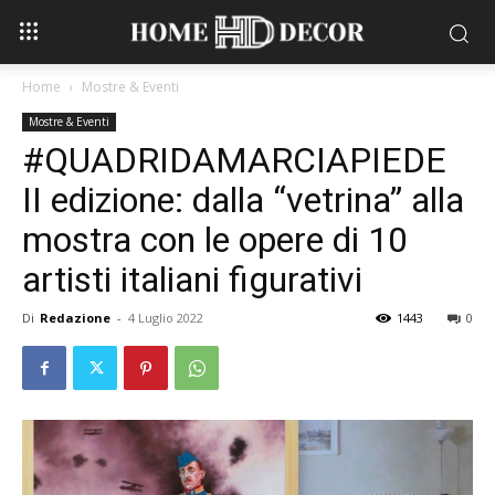
Home
Mostre & Eventi
Mostre & Eventi
#QUADRIDAMARCIAPIEDE
II edizione: dalla “vetrina” alla
mostra con le opere di 10
artisti italiani figurativi
Di
Redazione
-
4 Luglio 2022
1443
0