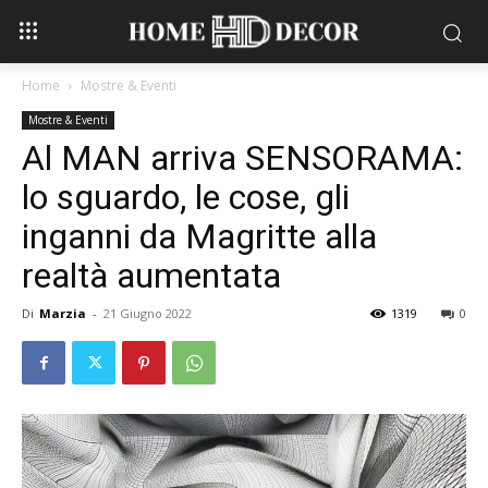
Home
Mostre & Eventi
Mostre & Eventi
Al MAN arriva SENSORAMA:
lo sguardo, le cose, gli
inganni da Magritte alla
realtà aumentata
Di
Marzia
-
21 Giugno 2022
1319
0