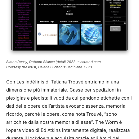
Simon Denny, Dotcom Séance (detail 2022) – netmorf.com
Courtesy the artist, Galerie Buchholz Berlin and T293
Con Les Indéfinis di Tatiana Trouvé entriamo in una
dimensione più immateriale. Casse per spedizioni in
plexiglas e piedistalli vuoti da cui pendono etichette con i
dati delle opere dell’artista evocano assenza, memoria,
ricordo, perché le opere, come nota Trouvé, “sono
arricchite dalla nostra memoria di esse”. The Worm è
l’opera video di Ed Atkins interamente digitale, realizzata
durante il lockdown e acquisita grazie agli Amici del