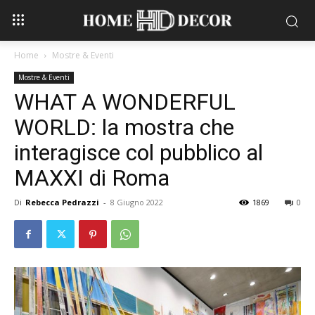
Home
Mostre & Eventi
Mostre & Eventi
WHAT A WONDERFUL
WORLD: la mostra che
interagisce col pubblico al
MAXXI di Roma
Di
Rebecca Pedrazzi
-
8 Giugno 2022
1869
0