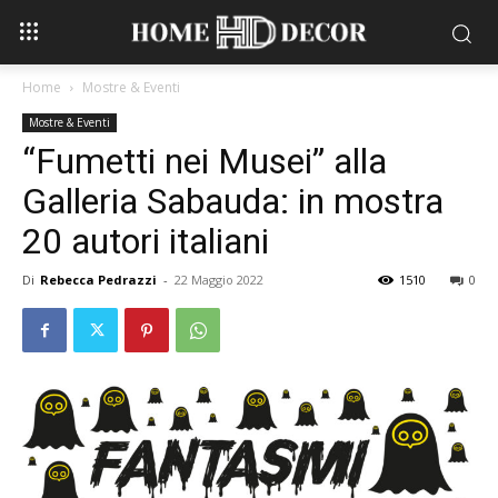
Home
Mostre & Eventi
Mostre & Eventi
“Fumetti nei Musei” alla
Galleria Sabauda: in mostra
20 autori italiani
Di
Rebecca Pedrazzi
-
22 Maggio 2022
1510
0