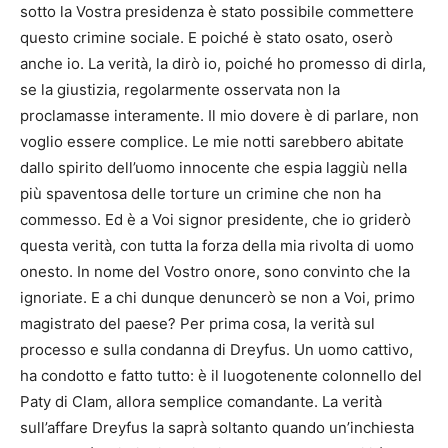
sotto la Vostra presidenza è stato possibile commettere
questo crimine sociale. E poiché è stato osato, oserò
anche io. La verità, la dirò io, poiché ho promesso di dirla,
se la giustizia, regolarmente osservata non la
proclamasse interamente. Il mio dovere è di parlare, non
voglio essere complice. Le mie notti sarebbero abitate
dallo spirito dell’uomo innocente che espia laggiù nella
più spaventosa delle torture un crimine che non ha
commesso. Ed è a Voi signor presidente, che io griderò
questa verità, con tutta la forza della mia rivolta di uomo
onesto. In nome del Vostro onore, sono convinto che la
ignoriate. E a chi dunque denuncerò se non a Voi, primo
magistrato del paese? Per prima cosa, la verità sul
processo e sulla condanna di Dreyfus. Un uomo cattivo,
ha condotto e fatto tutto: è il luogotenente colonnello del
Paty di Clam, allora semplice comandante. La verità
sull’affare Dreyfus la saprà soltanto quando un’inchiesta