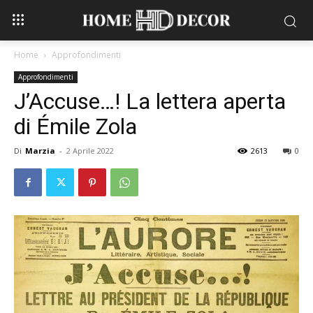
Home
Approfondimenti
Approfondimenti
J’Accuse…! La lettera aperta
di Émile Zola
Di
Marzia
-
2 Aprile 2022
2613
0