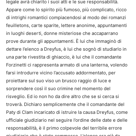
legale avrà chiarito i suoi atti e le sue responsabilità.
Appare come lo spirito più fumoso, più complicato, ricco
di intrighi romantici compiacendosi al modo dei romanzi
feuilletons, carte sparite, lettere anonime, appuntamenti
in luoghi deserti, donne misteriose che accaparrano
prove durante gli appuntamenti. È lui che immaginò di
dettare l’elenco a Dreyfus, è lui che sognò di studiarlo in
una parte rivestita di ghiaccio, è lui che il comandante
Forzinetti ci rappresenta armato di una lanterna, volendo
farsi introdurre vicino l’accusato addormentato, per
proiettare sul suo viso un brusco raggio di luce e
sorprendere così il suo crimine nel momento del
risveglio. Ed io non ho da dire altro che se si cerca si
troverà. Dichiaro semplicemente che il comandante del
Paty di Clam incaricato di istruire la causa Dreyfus, come
ufficiale giudiziario nel seguire l’ordine delle date e delle
responsabilità, è il primo colpevole del terribile errore
giudiziario che è stato commesso. L’elenco era già da