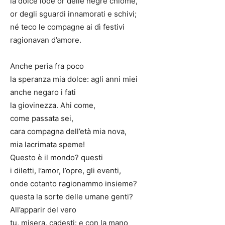
la dolce lode or delle negre chiome,
or degli sguardi innamorati e schivi;
né teco le compagne ai dì festivi
ragionavan d’amore.
Anche perìa fra poco
la speranza mia dolce: agli anni miei
anche negaro i fati
la giovinezza. Ahi come,
come passata sei,
cara compagna dell’età mia nova,
mia lacrimata speme!
Questo è il mondo? questi
i diletti, l’amor, l’opre, gli eventi,
onde cotanto ragionammo insieme?
questa la sorte delle umane genti?
All’apparir del vero
tu, misera, cadesti: e con la mano