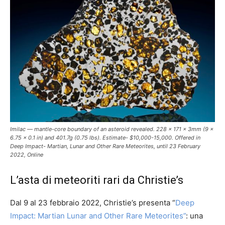
Imilac — mantle-core boundary of an asteroid revealed. 228 x 171 x 3mm (9 x
6.75 x 0.1 in) and 401.7g (0.75 lbs). Estimate- $10,000-15,000. Offered in
Deep Impact- Martian, Lunar and Other Rare Meteorites, until 23 February
2022, Online
L’asta di meteoriti rari da Christie’s
Dal 9 al 23 febbraio 2022, Christie’s presenta “
Deep
Impact: Martian Lunar and Other Rare Meteorites”
: una