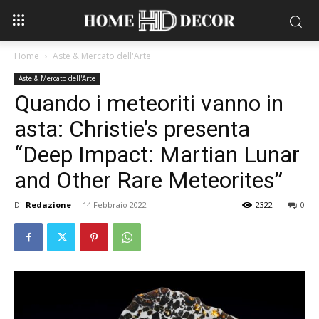
Home
Aste & Mercato dell'Arte
Aste & Mercato dell'Arte
Quando i meteoriti vanno in
asta: Christie’s presenta
“Deep Impact: Martian Lunar
and Other Rare Meteorites”
Di
Redazione
-
14 Febbraio 2022
2322
0