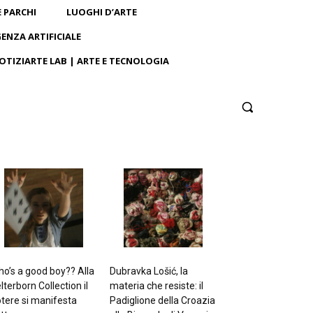
E PARCHI
LUOGHI D’ARTE
GENZA ARTIFICIALE
OTIZIARTE LAB | ARTE E TECNOLOGIA
o’s a good boy?? Alla
Dubravka Lošić, la
lterborn Collection il
materia che resiste: il
tere si manifesta
Padiglione della Croazia