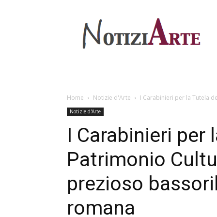
Home
Notizie d'Arte
I Carabinieri per la Tutela 
Notizie d'Arte
I Carabinieri per 
Patrimonio Cultu
prezioso bassori
romana