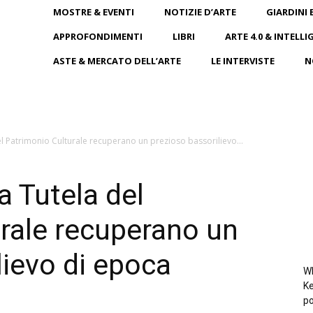
MOSTRE & EVENTI
NOTIZIE D’ARTE
GIARDINI 
APPROFONDIMENTI
LIBRI
ARTE 4.0 & INTELLI
ASTE & MERCATO DELL’ARTE
LE INTERVISTE
N
del Patrimonio Culturale recuperano un prezioso bassorilievo...
la Tutela del
rale recuperano un
lievo di epoca
Wh
Ke
po