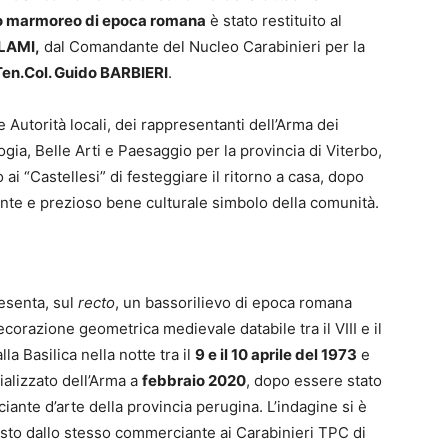
o marmoreo di epoca romana
è stato restituito al
LAMI,
dal Comandante del Nucleo Carabinieri per la
en.Col. Guido BARBIERI
.
e Autorità locali, dei rappresentanti dell’Arma dei
ia, Belle Arti e Paesaggio per la provincia di Viterbo,
ai “Castellesi” di festeggiare il ritorno a casa, dopo
ante e prezioso bene culturale simbolo della comunità.
resenta, sul
recto
, un bassorilievo di epoca romana
ecorazione geometrica medievale databile tra il VIII e il
lla Basilica nella notte tra il
9 e il 10 aprile del 1973
e
ializzato dell’Arma a
febbraio 2020
, dopo essere stato
iante d’arte della provincia perugina. L’indagine si è
esto dallo stesso commerciante ai Carabinieri TPC di