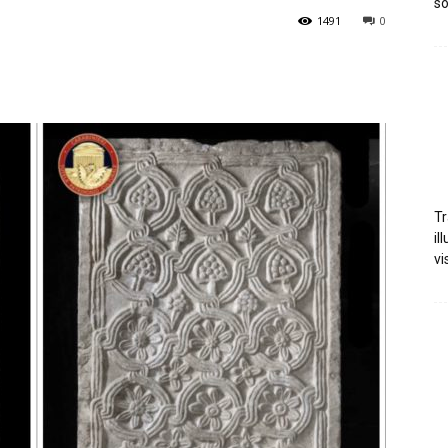
so
1491
0
Tr
il
vi