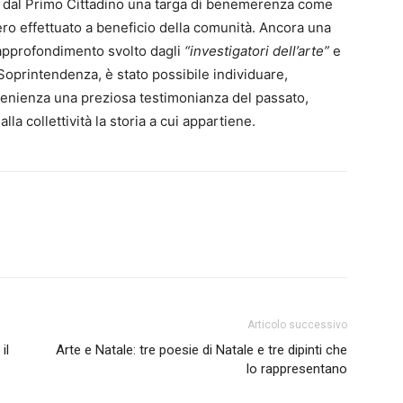
ata dal Primo Cittadino una targa di benemerenza come
ro effettuato a beneficio della comunità.
Ancora una
e approfondimento svolto dagli
“investigatori dell’arte”
e
Soprintendenza, è stato possibile individuare,
ovenienza una preziosa testimonianza del passato,
la collettività la storia a cui appartiene.
Articolo successivo
il
Arte e Natale: tre poesie di Natale e tre dipinti che
lo rappresentano