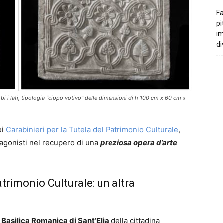
Fa
pi
i
di
bi i lati, tipologia “cippo votivo” delle dimensioni di h 100 cm x 60 cm x
ei
Carabinieri per la Tutela del Patrimonio Culturale
,
agonisti nel recupero di una
p
reziosa opera d’arte
atrimonio Culturale: un altra
a
Basilica Romanica di Sant’Elia
della cittadina