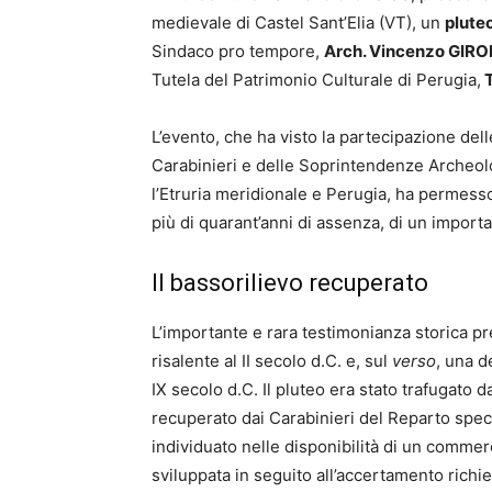
medievale di Castel Sant’Elia (VT), un
plute
Sindaco pro tempore,
Arch. Vincenzo GIRO
Tutela del Patrimonio Culturale di Perugia,
T
L’evento, che ha visto la partecipazione dell
Carabinieri e delle Soprintendenze Archeolog
l’Etruria meridionale e Perugia, ha permesso 
più di quarant’anni di assenza, di un import
Il bassorilievo recuperato
L’importante e rara testimonianza storica p
risalente al II secolo d.C. e, sul
verso
, una d
IX secolo d.C.
Il pluteo era stato trafugato da
recuperato dai Carabinieri del Reparto spec
individuato nelle disponibilità di un commerc
sviluppata in seguito all’accertamento richi