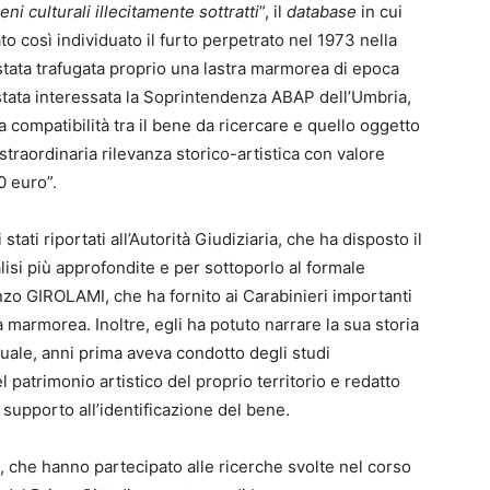
ni culturali illecitamente sottratti
”, il
database
in cui
tato così individuato il furto perpetrato nel 1973 nella
 stata trafugata proprio una lastra marmorea di epoca
stata interessata la Soprintendenza ABAP dell’Umbria,
compatibilità tra il bene da ricercare e quello oggetto
straordinaria rilevanza storico-artistica con valore
0 euro”.
i stati riportati all’Autorità Giudiziaria, che ha disposto il
isi più approfondite e per sottoporlo al formale
zo GIROLAMI, che ha fornito ai Carabinieri importanti
a marmorea. Inoltre, egli ha potuto narrare la sua storia
uale, anni prima aveva condotto degli studi
el patrimonio artistico del proprio territorio e redatto
 supporto all’identificazione del bene.
, che hanno partecipato alle ricerche svolte nel corso