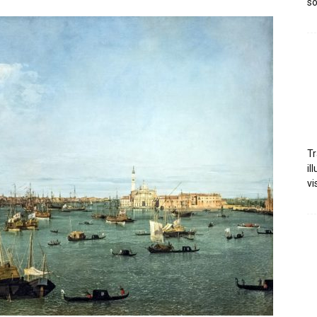
so
Tr
il
vi