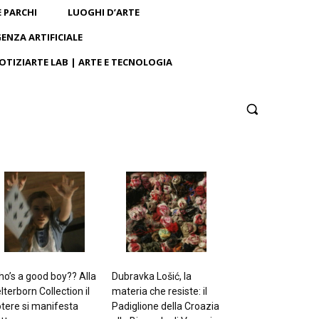
E PARCHI
LUOGHI D’ARTE
GENZA ARTIFICIALE
OTIZIARTE LAB | ARTE E TECNOLOGIA
o’s a good boy?? Alla
Dubravka Lošić, la
lterborn Collection il
materia che resiste: il
tere si manifesta
Padiglione della Croazia