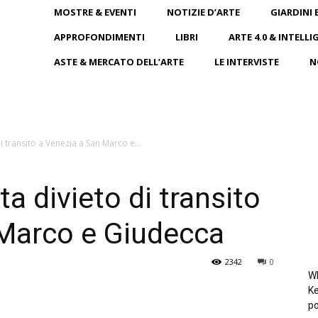
MOSTRE & EVENTI
NOTIZIE D’ARTE
GIARDINI 
APPROFONDIMENTI
LIBRI
ARTE 4.0 & INTELLI
ASTE & MERCATO DELL’ARTE
LE INTERVISTE
N
i transito a Venezia a San Marco e...
ta divieto di transito
 Marco e Giudecca
2342
0
Wh
Ke
po