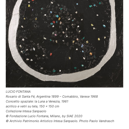
LUCIO FONTANA
Rosario di Santa Fé, Argentina 1899 – Comabbio, Varese 1968
Concetto spaziale: la Luna a Venezia, 1961
acrilico e vetri su tela, 150 x 150 cm
Collezione Intesa Sanpaolo
© Fondazione Lucio Fontana, Milano, by SIAE 2020
© Archivio Patrimonio Artistico Intesa Sanpaolo. Photo Paolo Vandrasch