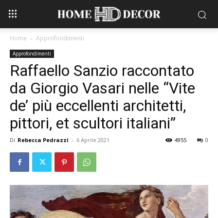
Home
Approfondimenti
Approfondimenti
Raffaello Sanzio raccontato
da Giorgio Vasari nelle “Vite
de’ più eccellenti architetti,
pittori, et scultori italiani”
Di
Rebecca Pedrazzi
-
6 Aprile 2021
4955
0