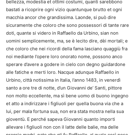
bellezza, modestia et ottimi costumi, quanti sarebbono
bastati a ricoprire ogni vizio quantunque brutto et ogni
macchia ancor che grandissima. Laonde, si può dire
sicuramente che coloro che sono possessori di tante rare
doti, quante si videro in Raffaello da Urbino, sian non
uomini semplicemente, ma, se è lecito dire, dèi mortali; e
che coloro che nei ricordi della fama lasciano quaggiù fra
noi mediante l’opere loro onorato nome, possono anco
sperare d’avere a godere in cielo con degno guidardone
alle fatiche e merti loro. Nacque adunque Raffaello in
Urbino, città notissima in Italia, l’anno 1483, in venerdì
santo a ore tre di notte, d’un Giovanni de’ Santi, pittore
non molto eccellente, ma sì bene uomo di buono ingegno
et atto a indirizzare i figliuoli per quella buona via che a
lui, per mala fortuna sua, non era stata mostra nella sua
gioventù. E perché sapeva Giovanni quanto importi
allevare i figliuoli non con il latte delle balie, ma delle
proprie madri, nato che gli fu Raffaello, al quale così pose