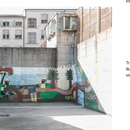
so
Tr
il
vi