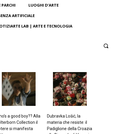
E PARCHI
LUOGHI D’ARTE
GENZA ARTIFICIALE
OTIZIARTE LAB | ARTE E TECNOLOGIA
o’s a good boy?? Alla
Dubravka Lošić, la
lterborn Collection il
materia che resiste: il
tere si manifesta
Padiglione della Croazia