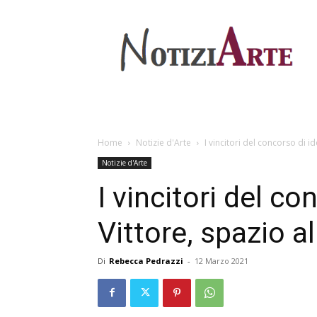
Home
Notizie d'Arte
I vincitori del concorso di i
Notizie d'Arte
I vincitori del c
Vittore, spazio al
Di
Rebecca Pedrazzi
-
12 Marzo 2021