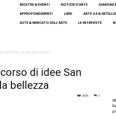
MOSTRE & EVENTI
NOTIZIE D’ARTE
GIARDINI 
APPROFONDIMENTI
LIBRI
ARTE 4.0 & INTELLI
ASTE & MERCATO DELL’ARTE
LE INTERVISTE
N
dee San Vittore, spazio alla bellezza
oncorso di idee San
la bellezza
2026
0
Wh
Ke
po