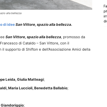
Fa
pi
azio alla bellezza
i
di
o di idee
San Vittore, spazio alla bellezza.
idee
San Vittore, spazio alla bellezza
,
promosso da
Francesco di Cataldo – San Vittore, con il
il supporto di Shifton e dell’Associazione Amici della
ppe Leida, Giulia Matteagi
;
naldi, Maria Luccioli, Benedetta Ballabio
;
a Giandoriggio
;