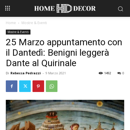
Home
Mostre & Eventi
Mostre & Eventi
25 Marzo appuntamento con
il Dantedì: Benigni leggerà
Dante al Quirinale
Di
Rebecca Pedrazzi
-
9 Marzo 2021
1492
0