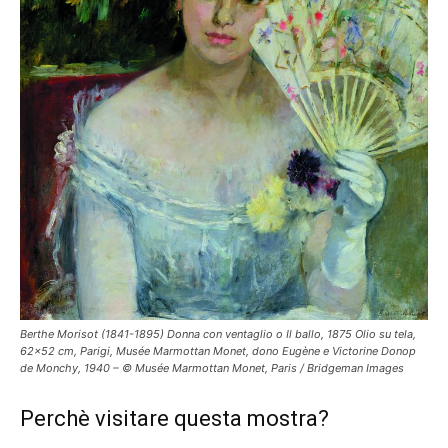
Berthe Morisot (1841-1895) Donna con ventaglio o Il ballo, 1875 Olio su tela,
62×52 cm, Parigi, Musée Marmottan Monet, dono Eugène e Victorine Donop
de Monchy, 1940 – © Musée Marmottan Monet, Paris / Bridgeman Images
Perchè visitare questa mostra?