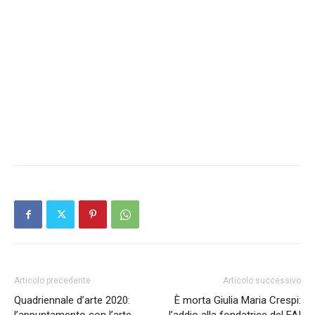
Articolo precedente
Articolo successivo
Quadriennale d’arte 2020:
È morta Giulia Maria Crespi:
l’appuntamento con l’arte
l’addio alla fondatrice del FAI